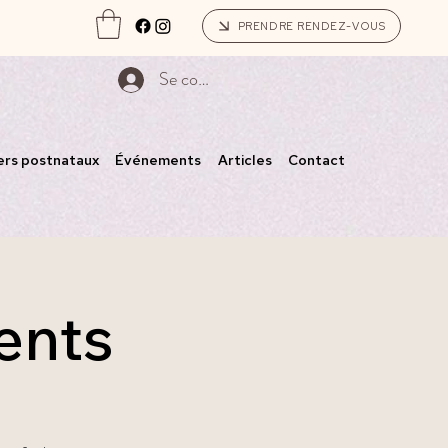
PRENDRE RENDEZ-VOUS
Se connecter
ers postnataux
Événements
Articles
Contact
ents