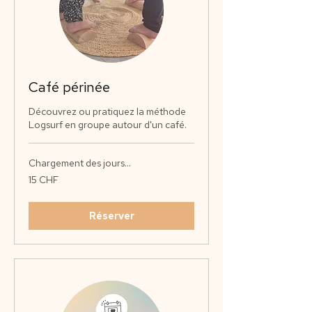
Café périnée
Découvrez ou pratiquez la méthode
Logsurf en groupe autour d'un café.
Chargement des jours...
15
15 CHF
francs
suisses
Réserver