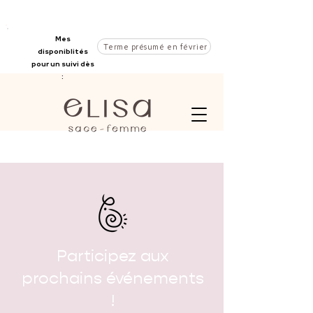
Mes
Terme présumé en février
disponiblités
pour un suivi dès
:
Participez aux
prochains événements
!