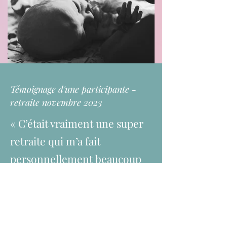
Témoignage d'une participante -
retraite novembre 2023
« C’était vraiment une super
retraite qui m’a fait
personnellement beaucoup
de bien ! Je suis repartie avec
un cadeau que je n’avais pas
anticipé, une bonne dose de