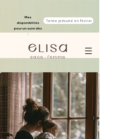
Mes
Terme présumé en février
disponiblités
pour un suivi dès
: