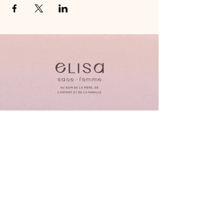
Consultation en cabinet sur
rendez-vous uniquement
ekerrache@protonmail.ch
078/712.88.08