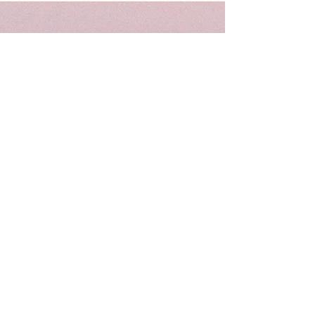
Consultation en cabinet sur
rendez-vous uniquement
ekerrache@protonmail.ch
078/712.88.08
Rue du Faubourg 7a 1908 Riddes​